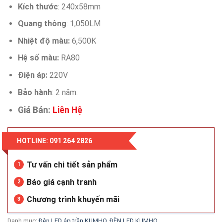
Kích thước
: 240x58mm
Quang thông
: 1,050LM
Nhiệt độ màu:
6,500K
Hệ số màu:
RA80
Điện áp:
220V
Bảo hành
: 2 năm.
Giá Bán:
Liên Hệ
HOTLINE: 091 264 2826
Tư vấn chi tiết sản phẩm
1
Báo giá cạnh tranh
2
Chương trình khuyến mãi
3
Danh mục:
Đèn LED áp trần KUMHO
,
ĐÈN LED KUMHO