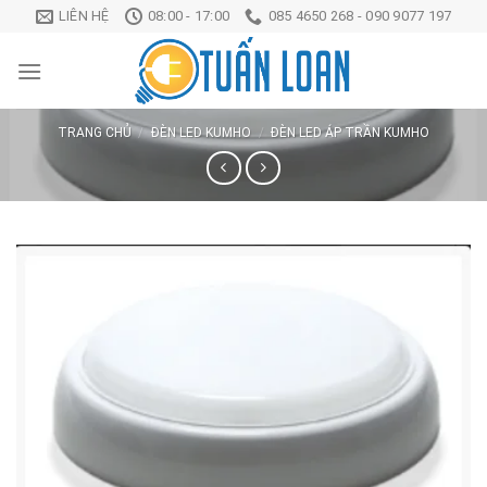
Chuyển
LIÊN HỆ
08:00 - 17:00
085 4650 268 - 090 9077 197
đến
nội
dung
TRANG CHỦ
/
ĐÈN LED KUMHO
/
ĐÈN LED ÁP TRẦN KUMHO