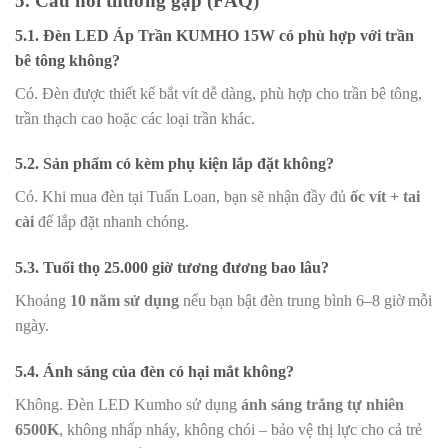
5. Câu hỏi thường gặp (FAQ)
5.1. Đèn LED Áp Trần KUMHO 15W có phù hợp với trần
bê tông không?
Có. Đèn được thiết kế bắt vít dễ dàng, phù hợp cho trần bê tông,
trần thạch cao hoặc các loại trần khác.
5.2. Sản phẩm có kèm phụ kiện lắp đặt không?
Có. Khi mua đèn tại Tuấn Loan, bạn sẽ nhận đầy đủ
ốc vít + tai
cài
để lắp đặt nhanh chóng.
5.3. Tuổi thọ 25.000 giờ tương đương bao lâu?
Khoảng
10 năm sử dụng
nếu bạn bật đèn trung bình 6–8 giờ mỗi
ngày.
5.4. Ánh sáng của đèn có hại mắt không?
Không. Đèn LED Kumho sử dụng
ánh sáng trắng tự nhiên
6500K
, không nhấp nháy, không chói – bảo vệ thị lực cho cả trẻ