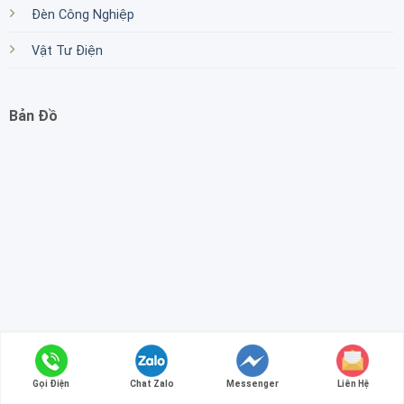
Đèn Công Nghiệp
Vật Tư Điện
Bản Đồ
Copyright 2026 ©
Vnapptech
Gọi Điện
Chat Zalo
Messenger
Liên Hệ