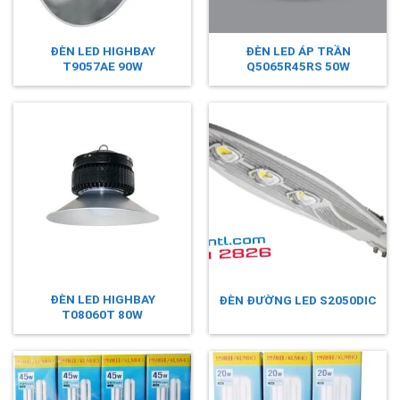
ĐÈN LED HIGHBAY
ĐÈN LED ÁP TRẦN
T9057AE 90W
Q5065R45RS 50W
ĐÈN LED HIGHBAY
ĐÈN ĐƯỜNG LED S2050DIC
T08060T 80W