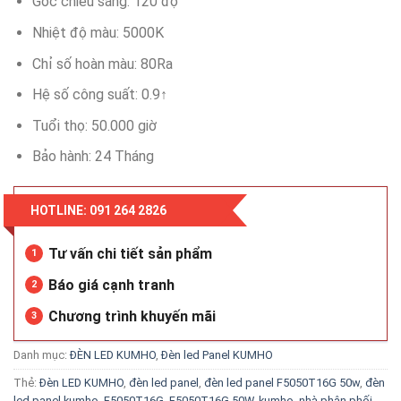
Góc chiếu sáng: 120 độ
Nhiệt độ màu: 5000K
Chỉ số hoàn màu: 80Ra
Hệ số công suất: 0.9↑
Tuổi thọ: 50.000 giờ
Bảo hành: 24 Tháng
HOTLINE: 091 264 2826
Tư vấn chi tiết sản phẩm
1
Báo giá cạnh tranh
2
Chương trình khuyến mãi
3
Danh mục:
ĐÈN LED KUMHO
,
Đèn led Panel KUMHO
Thẻ:
Đèn LED KUMHO
,
đèn led panel
,
đèn led panel F5050T16G 50w
,
đèn
led panel kumho
,
F5050T16G
,
F5050T16G 50W
,
kumho
,
nhà phân phối