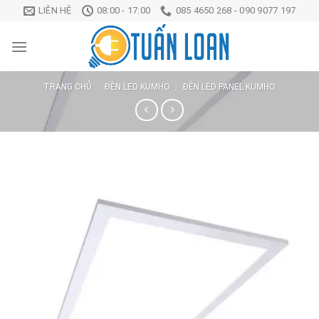
Chuyển
LIÊN HỆ
08:00 - 17:00
085 4650 268 - 090 9077 197
đến
nội
dung
TRANG CHỦ
/
ĐÈN LED KUMHO
/
ĐÈN LED PANEL KUMHO