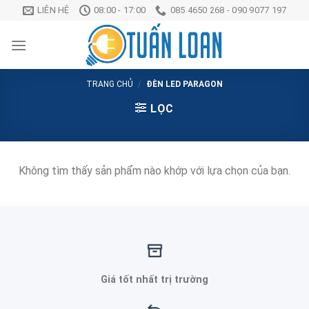
Chuyển
LIÊN HỆ
08:00 - 17:00
085 4650 268 - 090 9077 197
đến
nội
dung
TRANG CHỦ
/
ĐÈN LED PARAGON
LỌC
Không tìm thấy sản phẩm nào khớp với lựa chọn của bạn.
Giá tốt nhất trị trường