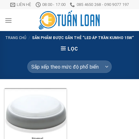
Chuyển
LIÊN HỆ
08:00 - 17:00
085 4650 268 - 090 9077 197
đến
nội
dung
TRANG CHỦ
/
SẢN PHẨM ĐƯỢC GẮN THẺ “LED ÁP TRẦN KUMHO 15W”
LỌC