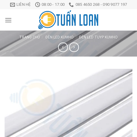
Chuyển
LIÊN HỆ
08:00 - 17:00
085 4650 268 - 090 9077 197
đến
nội
dung
TRANG CHỦ
/
ĐÈN LED KUMHO
/
ĐÈN LED TUYP KUMHO