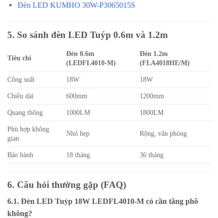
Đèn LED KUMHO 30W-P3065015S
5. So sánh đèn LED Tuýp 0.6m và 1.2m
Đèn 0.6m
Đèn 1.2m
Tiêu chí
(LEDFL4010-M)
(FLA4018HE/M)
Công suất
18W
18W
Chiều dài
600mm
1200mm
Quang thông
1000LM
1800LM
Phù hợp không
Nhỏ hẹp
Rộng, văn phòng
gian
Bảo hành
18 tháng
36 tháng
6. Câu hỏi thường gặp (FAQ)
6.1. Đèn LED Tuýp 18W LEDFL4010-M có cần tăng phô
không?