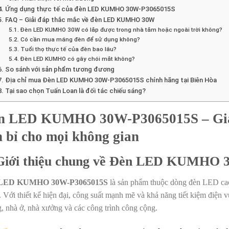
4. Ứng dụng thực tế của đèn LED KUMHO 30W-P3065015S
5. FAQ – Giải đáp thắc mắc về đèn LED KUMHO 30W
5.1. Đèn LED KUMHO 30W có lắp được trong nhà tắm hoặc ngoài trời không?
5.2. Có cần mua máng đèn để sử dụng không?
5.3. Tuổi thọ thực tế của đèn bao lâu?
5.4. Đèn LED KUMHO có gây chói mắt không?
6. So sánh với sản phẩm tương đương
7. Địa chỉ mua Đèn LED KUMHO 30W-P3065015S chính hãng tại Biên Hòa
8. Tại sao chọn Tuấn Loan là đối tác chiếu sáng?
n LED KUMHO 30W-P3065015S – Giải p
 bỉ cho mọi không gian
 Giới thiệu chung về Đèn LED KUMHO 
LED KUMHO 30W-P3065015S
là sản phẩm thuộc dòng đèn LED ca
 Với thiết kế hiện đại, công suất mạnh mẽ và khả năng tiết kiệm điện v
, nhà ở, nhà xưởng và các công trình công cộng.