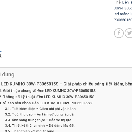
Thẻ:
Đèn l
30W-P306
led máng 
P3065015
Ả
i dung
 LED KUMHO 30W-P3065015S – Giải pháp chiếu sáng tiết kiệm, bền
1. Giới thiệu chung về Đèn LED KUMHO 30W-P3065015S
2. Thông số kỹ thuật đèn LED KUMHO 30W-P3065015S
3. Vì sao nên chọn Đèn LED KUMHO 30W-P3065015S?
3.1. Tiết kiệm điện – Giảm chi phí vận hành
3.2. Tuổi thọ cao – An tâm sử dụng lâu dài
3.3. Ánh sáng trung thực – Bảo vệ thị lực
3.4. Thiết kế thông minh – Dễ dàng lắp đặt
3.5. Thân thiện với môi trường