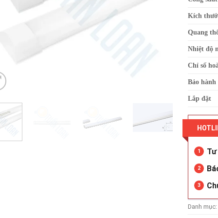
Kích thướ
Quang th
Nhiệt độ 
Chỉ số ho
Bảo hành
Lắp đặt
HOTLI
Tư 
1
Bá
2
Ch
3
Danh mục