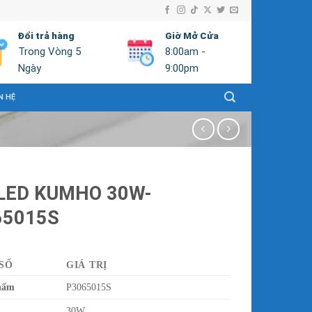
Đổi trả hàng
Giờ Mở Cửa
Trong Vòng 5
8:00am -
Ngày
9:00pm
N HỆ
LED KUMHO 30W-
65015S
SỐ
GIÁ TRỊ
hẩm
P3065015S
30W