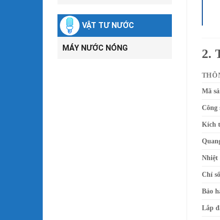
VẬT TƯ NƯỚC
MÁY NƯỚC NÓNG
2.
THÔ
Mã s
Công 
Kích 
Quang
Nhiệt
Chỉ s
Bảo h
Lắp đ