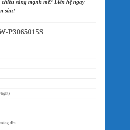
à chiếu sáng mạnh mẽ? Liên hệ ngay
ên sâu!
0W-P3065015S
light)
 máng đèn