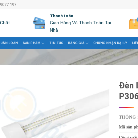
 9077 197
g
Thanh toán
 Chất
Giao Hàng Và Thanh Toán Tại
Nhà
TUẤN LOAN
SẢN PHẨM
TIN TỨC
BẢNG GIÁ
CHỨNG NHẬN ĐẠI LÝ
LIÊ
Đèn 
P30
THÔNG 
Mã sản p
Công suất