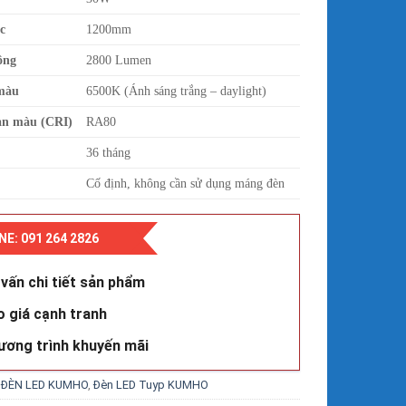
c
1200mm
ông
2800 Lumen
màu
6500K (Ánh sáng trắng – daylight)
àn màu (CRI)
RA80
36 tháng
Cố định, không cần sử dụng máng đèn
NE: 091 264 2826
vấn chi tiết sản phẩm
o giá cạnh tranh
ương trình khuyến mãi
:
ĐÈN LED KUMHO
,
Đèn LED Tuyp KUMHO