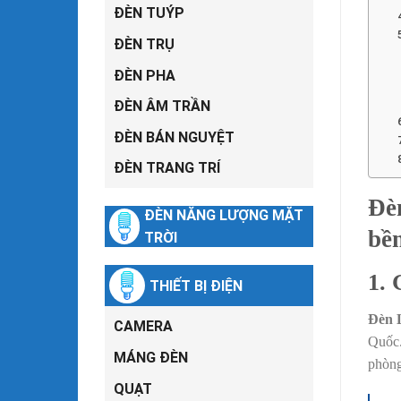
ĐÈN TUÝP
ĐÈN TRỤ
ĐÈN PHA
ĐÈN ÂM TRẦN
ĐÈN BÁN NGUYỆT
ĐÈN TRANG TRÍ
Đè
ĐÈN NĂNG LƯỢNG MẶT
bền
TRỜI
1.
THIẾT BỊ ĐIỆN
Đèn 
CAMERA
Quốc.
MÁNG ĐÈN
phòng
QUẠT