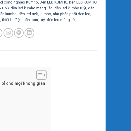
ed công nghiệp Kumho
,
Đèn LED KUMHO
,
Đèn LED KUMHO
5015S
,
đèn led kumho máng liền
,
đèn led kumho tuýt
,
đèn
liền kumho
,
đèn led tuýt
,
kumho
,
nhà phân phối đèn led
,
S
,
thiết bị điện tuấn loan
,
tuýt đèn led máng liền
 bỉ cho mọi không gian