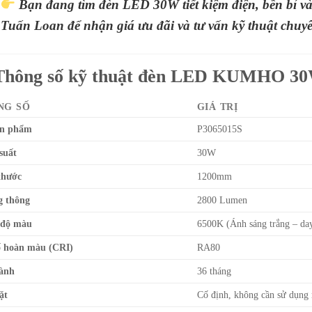
Bạn đang tìm đèn LED 30W tiết kiệm điện, bền bỉ v
Tuấn Loan để nhận giá ưu đãi và tư vấn kỹ thuật chuy
 Thông số kỹ thuật đèn LED KUMHO 3
NG SỐ
GIÁ TRỊ
ản phẩm
P3065015S
suất
30W
thước
1200mm
 thông
2800 Lumen
 độ màu
6500K (Ánh sáng trắng – day
ố hoàn màu (CRI)
RA80
ành
36 tháng
ặt
Cố định, không cần sử dụng