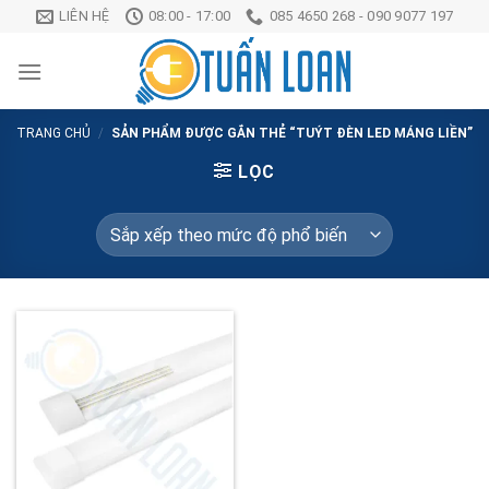
Chuyển
LIÊN HỆ
08:00 - 17:00
085 4650 268 - 090 9077 197
đến
nội
dung
TRANG CHỦ
/
SẢN PHẨM ĐƯỢC GẮN THẺ “TUÝT ĐÈN LED MÁNG LIỀN”
LỌC