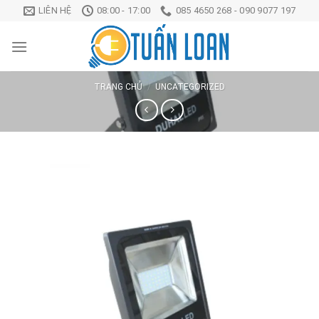
Chuyển
LIÊN HỆ
08:00 - 17:00
085 4650 268 - 090 9077 197
đến
nội
dung
TRANG CHỦ
/
UNCATEGORIZED