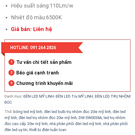
Hiệu suất sáng:110Lm/w
Nhiệt độ màu:6500K
Giá bán: Liên hệ
HOTLINE: 091 264 2826
Tư vấn chi tiết sản phẩm
1
Báo giá cạnh tranh
2
Chương trình khuyến mãi
3
Danh mục:
ĐÈN LED MỸ LINH
,
ĐÈN LED Trụ MỸ LINH
,
ĐÈN LED TRỤ NHÔM
ĐÚC
Thẻ:
bóng led mỹ linh
,
đèn led bulb trụ nhôm đúc 20w mỹ linh
,
đèn led
mỹ linh
,
đèn led trụ nhôm đúc 20w mỹ linh
,
DW-SW0038A
,
led trụ nhôm
đúc cao cấp 20w mỹ linh
,
nhà phân phối đèn led mỹ linh
,
nhà phân phối
đèn led uy tín
,
thiết bị điện tuấn loan