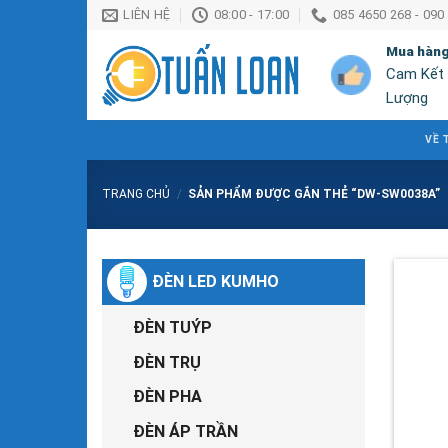
Chuyển
LIÊN HỆ
08:00 - 17:00
085 4650 268 - 090
đến
Mua hàn
nội
Cam Kết
dung
Lượng
VỀ 
TRANG CHỦ
/
SẢN PHẨM ĐƯỢC GẮN THẺ “DW-SW0038A”
ĐÈN LED KUMHO
ĐÈN TUÝP
ĐÈN TRỤ
ĐÈN PHA
ĐÈN ÁP TRẦN