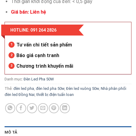
Thời gian khởi động của đèn: < 0,5 giây
Giá bán: Liên hệ
HOTLINE: 091 264 2826
Tư vấn chi tiết sản phẩm
1
Báo giá cạnh tranh
2
Chương trình khuyến mãi
3
Danh mục:
Đèn Led Pha 50W
Thẻ:
đèn led pha
,
đèn led pha 50w
,
Đèn led vuông 50w
,
Nhà phân phối
đèn led Đồng Nai
,
thiết bị điện tuấn loan
MÔ TẢ