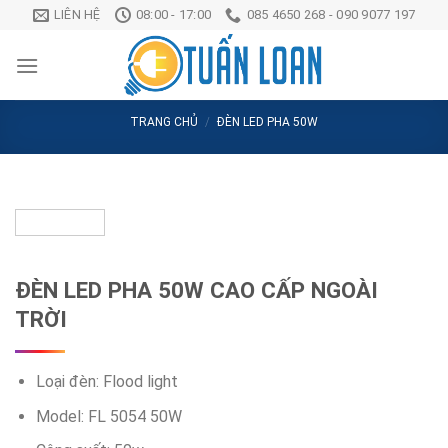
Chuyển
LIÊN HỆ
08:00 - 17:00
085 4650 268 - 090 9077 197
đến
nội
dung
TRANG CHỦ
/
ĐÈN LED PHA 50W
ĐÈN LED PHA 50W CAO CẤP NGOÀI
TRỜI
Loại đèn: Flood light
Model: FL 5054 50W