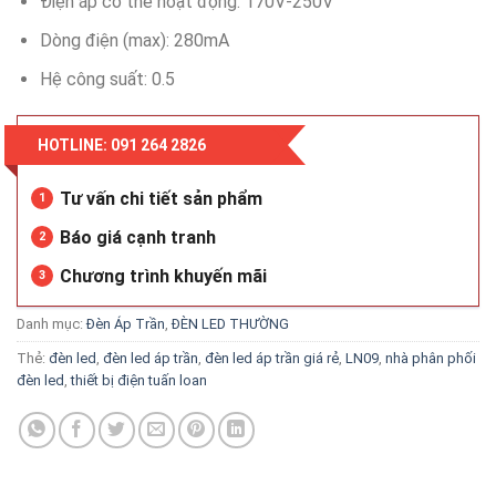
Điện áp có thể hoạt động: 170V-250V
Dòng điện (max): 280mA
Hệ công suất: 0.5
HOTLINE: 091 264 2826
Tư vấn chi tiết sản phẩm
1
Báo giá cạnh tranh
2
Chương trình khuyến mãi
3
Danh mục:
Đèn Áp Trần
,
ĐÈN LED THƯỜNG
Thẻ:
đèn led
,
đèn led áp trần
,
đèn led áp trần giá rẻ
,
LN09
,
nhà phân phối
đèn led
,
thiết bị điện tuấn loan