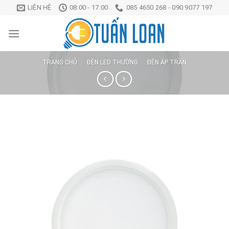
Chuyển
LIÊN HỆ
08:00 - 17:00
085 4650 268 - 090 9077 197
đến
nội
dung
TRANG CHỦ
/
ĐÈN LED THƯỜNG
/
ĐÈN ÁP TRẦN