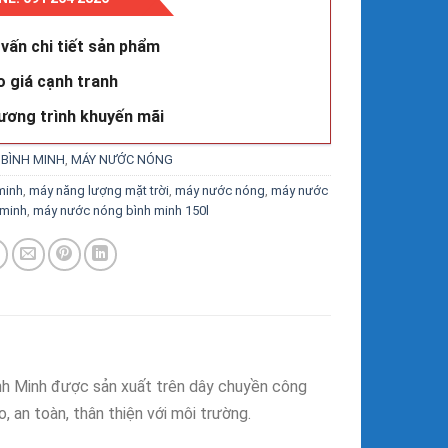
vấn chi tiết sản phẩm
o giá cạnh tranh
ương trình khuyến mãi
:
BÌNH MINH
,
MÁY NƯỚC NÓNG
minh
,
máy năng lượng mặt trời
,
máy nước nóng
,
máy nước
 minh
,
máy nước nóng bình minh 150l
nh Minh được sản xuất trên dây chuyền công
 an toàn, thân thiện với môi trường.