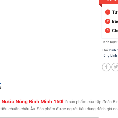
Tư 
1
Bá
2
Ch
3
Danh mục
Thẻ:
bình 
nóng bình
Ả
 Nước Nóng Bình Minh 150l
là sản phẩm của tập đoàn Bì
tiêu chuẩn châu Âu. Sản phẩm được người tiêu dùng đánh giá cao,