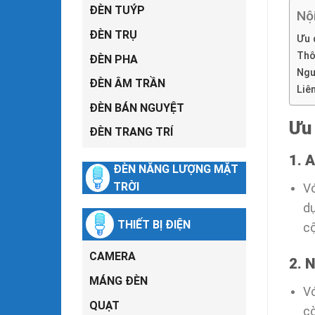
ĐÈN TUÝP
Nộ
ĐÈN TRỤ
Ưu 
Thô
ĐÈN PHA
Ngu
ĐÈN ÂM TRẦN
Liê
ĐÈN BÁN NGUYỆT
Ưu
ĐÈN TRANG TRÍ
1. 
ĐÈN NĂNG LƯỢNG MẶT
TRỜI
Vớ
dụ
THIẾT BỊ ĐIỆN
cộ
CAMERA
2. 
MÁNG ĐÈN
Vớ
QUẠT
cò