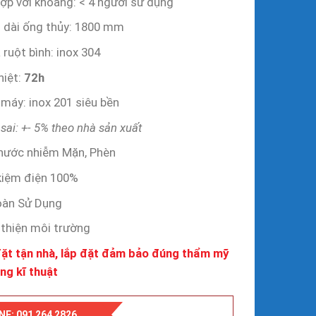
ợp với khoảng: < 4 người sử dụng
 dài ống thủy: 1800 mm
 ruột bình: inox 304
hiệt:
72h
máy: inox 201 siêu bền
sai: +- 5% theo nhà sản xuất
nước nhiễm Mặn, Phèn
kiệm điện 100%
oàn Sử Dụng
thiện môi trường
ặt tận nhà, lắp đặt đảm bảo đúng thẩm mỹ
ng kĩ thuật
NE: 091 264 2826