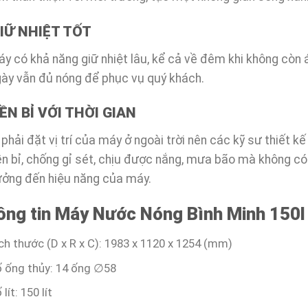
GIỮ NHIỆT TỐT
y có khả năng giữ nhiệt lâu, kể cả về đêm khi không còn á
ày vẫn đủ nóng để phục vụ quý khách.
BỀN BỈ VỚI THỜI GIAN
 phải đặt vị trí của máy ở ngoài trời nên các kỹ sư thiết kế
n bỉ, chống gỉ sét, chịu được nắng, mưa bão mà không c
ưởng đến hiệu năng của máy.
ông tin Máy Nước Nóng
Bình Minh
150l
ch thước (D x R x C): 1983 x 1120 x 1254 (mm)
 ống thủy: 14 ống ∅58
 lít: 150 lít