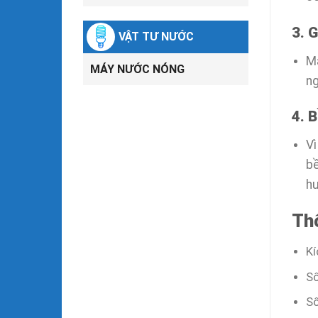
3. 
VẬT TƯ NƯỚC
Má
MÁY NƯỚC NÓNG
ng
4. 
Vì
bề
h
Th
Kí
Số
Số