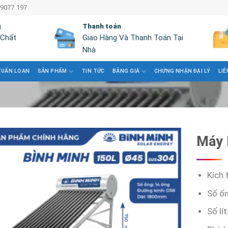
 9077 197
g
Thanh toán
 Chất
Giao Hàng Và Thanh Toán Tại
Nhà
TUẤN LOAN
SẢN PHẨM
TIN TỨC
BẢNG GIÁ
CHỨNG NHẬN ĐẠI LÝ
LIÊ
Máy 
Kích 
Số ốn
Số lít