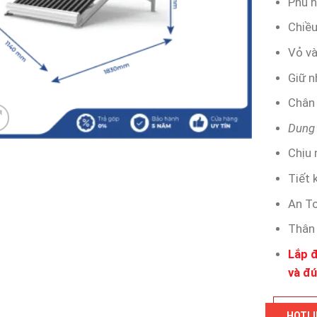
Phù h
Chiều
Vỏ và
Giữ n
Chân 
Dung 
Chịu 
Tiết 
An T
Thân 
Lắp đ
và đú
HOTLI