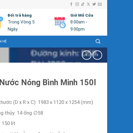
Đổi trả hàng
Giờ Mở Cửa
Trong Vòng 5
8:00am -
Ngày
9:00pm
N HỆ
Nước Nóng Bình Minh 150l
thước (D x R x C): 1983 x 1120 x 1254 (mm)
g thủy: 14 ống ∅58
: 150 lít