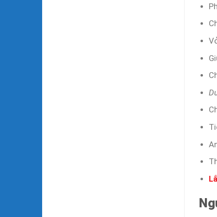
Ph
Ch
Vỏ
Gi
Ch
Du
Ch
Ti
A
Th
Lắ
Ng