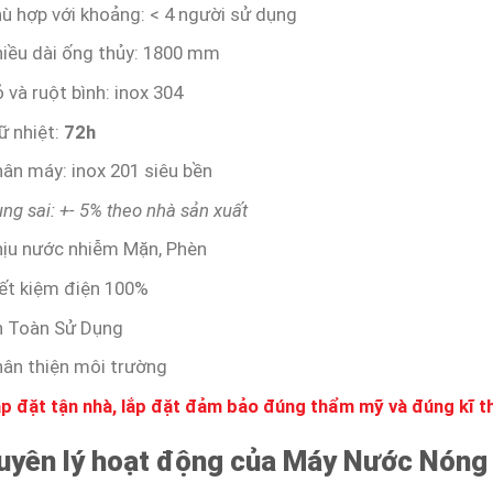
ù hợp với khoảng: < 4 người sử dụng
iều dài ống thủy: 1800 mm
 và ruột bình: inox 304
ữ nhiệt:
72h
ân máy: inox 201 siêu bền
ng sai: +- 5% theo nhà sản xuất
ịu nước nhiễm Mặn, Phèn
ết kiệm điện 100%
n Toàn Sử Dụng
ân thiện môi trường
p đặt tận nhà, lắp đặt đảm bảo đúng thẩm mỹ và đúng kĩ t
uyên lý hoạt động của Máy Nước Nón