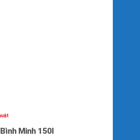
huật
g
Bình Minh
150l