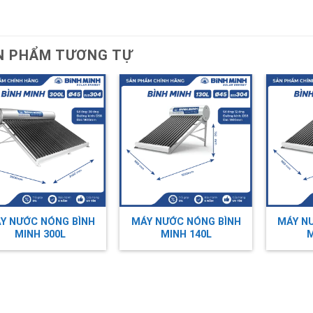
N PHẨM TƯƠNG TỰ
Y NƯỚC NÓNG BÌNH
MÁY NƯỚC NÓNG BÌNH
MÁY N
MINH 300L
MINH 140L
M