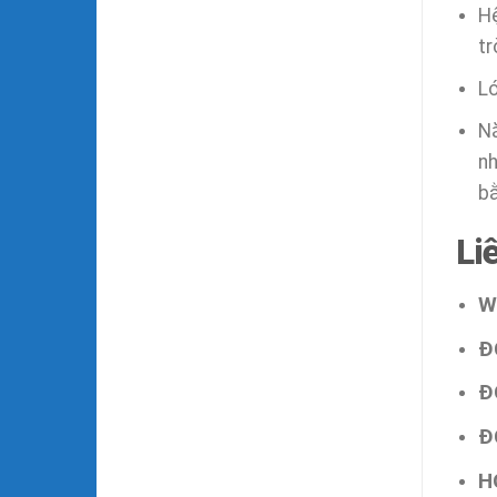
Hệ
tr
Lớ
Nă
nh
bằ
Li
W
Đ
Đ
Đ
H