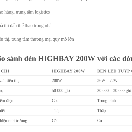
o hàng, trung tâm logistics
à thi đấu thể thao trong nhà
êu thị, trung tâm thương mại quy mô lớn
So sánh đèn HIGHBAY 200W với các dòn
 CHÍ
HIGHBAY 200W
ĐÈN LED TUÝP
uất tiêu thụ
200W
36W – 72W
họ
50.000 giờ
20.000 – 30.000 giờ
iệm điện
Cao
Trung bình
iệt
Thấp
Thấp
hiện môi trường
Có
Có