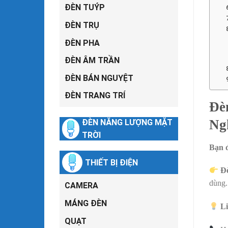
ĐÈN TUÝP
ĐÈN TRỤ
ĐÈN PHA
ĐÈN ÂM TRẦN
ĐÈN BÁN NGUYỆT
ĐÈN TRANG TRÍ
Đè
Ng
ĐÈN NĂNG LƯỢNG MẶT
TRỜI
Bạn đ
THIẾT BỊ ĐIỆN
Đ
dùng.
CAMERA
MÁNG ĐÈN
Li
QUẠT