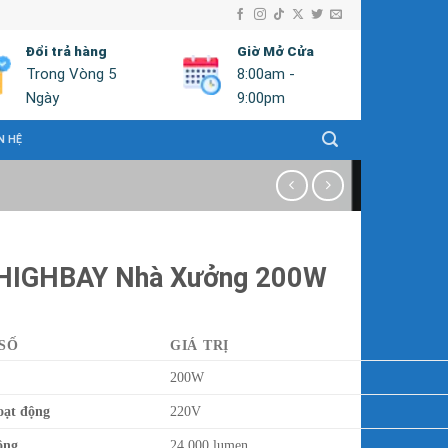
Đổi trả hàng
Giờ Mở Cửa
Trong Vòng 5
8:00am -
Ngày
9:00pm
N HỆ
HIGHBAY Nhà Xưởng 200W
SỐ
GIÁ TRỊ
200W
oạt động
220V
ông
24.000 lumen