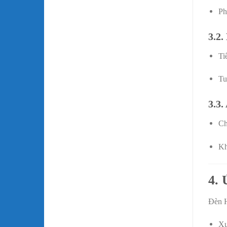
Ph
3.2.
Ti
Tu
3.3.
Ch
Kh
4.
Đèn H
Xư