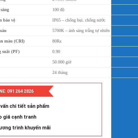
 sáng
100 độ
n bảo vệ
IP65 – chống bụi, chống nước
màu
5700K – ánh sáng trắng tự nhiên
àn màu (CRI)
80Ra
g suất (PF)
0.90
50.000 giờ
24 tháng
NE: 091 264 2826
vấn chi tiết sản phẩm
o giá cạnh tranh
ương trình khuyến mãi