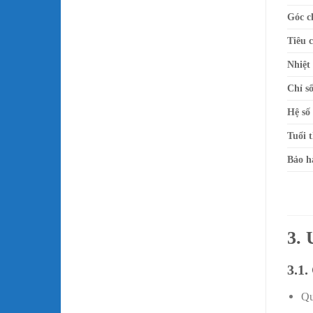
Góc c
Tiêu 
Nhiệt
Chỉ s
Hệ số
Tuổi 
Bảo h
3.
3.1.
Qu