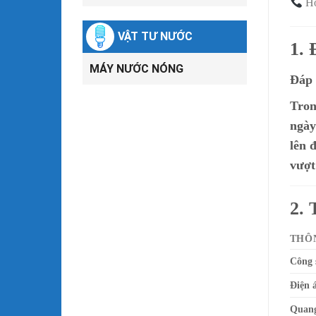
Ho
VẬT TƯ NƯỚC
1.
MÁY NƯỚC NÓNG
Đáp 
Tron
ngày
lên 
vượt
2.
THÔ
Công 
Điện 
Quang