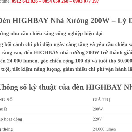
tline:
0912 642 826 – 0854 650 268 – 0903 077 197
 Đèn HIGHBAY Nhà Xưởng 200W – Lý 
ứng nhu cầu chiếu sáng công nghiệp hiện đại
g bối cảnh chi phí điện ngày càng tăng và yêu cầu chiếu 
 càng cao,
đèn HIGHBAY nhà xưởng 200W
trở thành giả
đến
24.000 lumen
, góc chiếu rộng
100 độ
và tuổi thọ
50.000
 trội, tiết kiệm năng lượng, giảm thiểu chi phí vận hành lâ
 Thông số kỹ thuật của đèn HIGHBAY 
NG SỐ
GIÁ TRỊ
suất
200W
áp hoạt động
220V
 thông
24.000 lumen