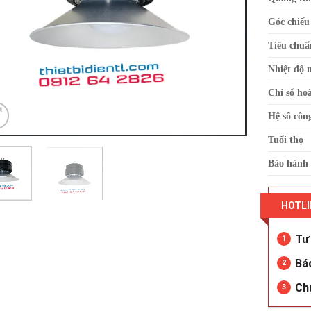
Góc chiếu
Tiêu chuẩ
Nhiệt độ 
Chỉ số ho
Hệ số côn
Tuổi thọ
Bảo hành
HOTLI
Tư 
1
Bá
2
Ch
3