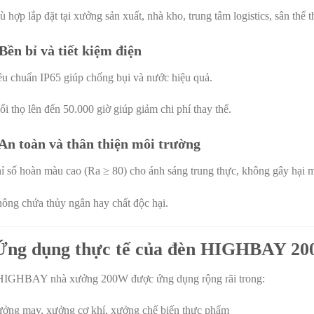
ù hợp lắp đặt tại xưởng sản xuất, nhà kho, trung tâm logistics, sân thể
 Bền bỉ và tiết kiệm điện
êu chuẩn IP65 giúp chống bụi và nước hiệu quả.
ổi thọ lên đến 50.000 giờ giúp giảm chi phí thay thế.
 An toàn và thân thiện môi trường
ỉ số hoàn màu cao (Ra ≥ 80) cho ánh sáng trung thực, không gây hại m
ông chứa thủy ngân hay chất độc hại.
 Ứng dụng thực tế của đèn HIGHBAY 2
IGHBAY nhà xưởng 200W được ứng dụng rộng rãi trong:
ởng may, xưởng cơ khí, xưởng chế biến thực phẩm