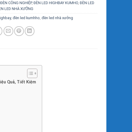
:
ĐÈN CÔNG NGHIỆP
,
ĐÈN LED HIGHBAY KUMHO
,
ĐÈN LED
ÈN LED NHÀ XƯỞNG
ighbay
,
đèn led kumhho
,
đèn led nhà xưởng
ệu Quả, Tiết Kiệm