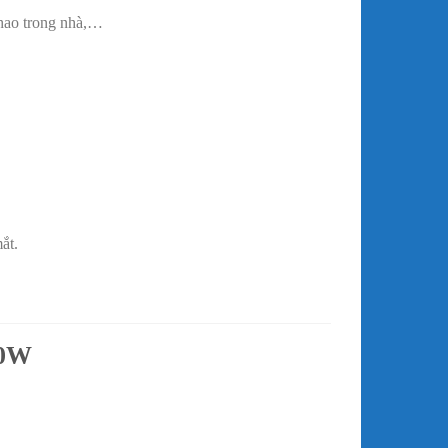
 thao trong nhà,…
ắt.
00W