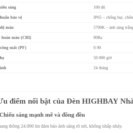
hiếu sáng
100 độ
chuẩn bảo vệ
IP65 – chống bụi, chố
 độ màu
5700K – ánh sáng trắng
ố hoàn màu (CRI)
80Ra
 công suất (PF)
0.90
thọ
50.000 giờ
ành
24 tháng
 Ưu điểm nổi bật của Đèn HIGHBAY N
 Chiếu sáng mạnh mẽ và đồng đều
ang thông 24.000 lm đảm bảo ánh sáng rõ nét, không nhấp nháy.