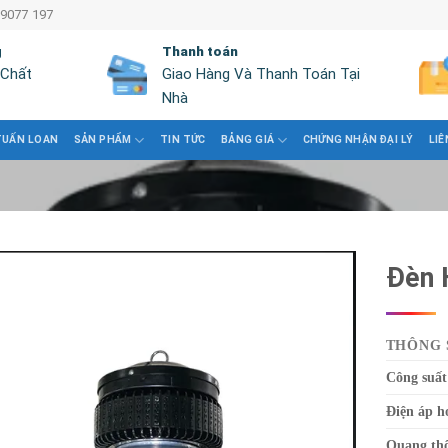
 9077 197
g
Thanh toán
 Chất
Giao Hàng Và Thanh Toán Tại
Nhà
TUẤN LOAN
SẢN PHẨM
TIN TỨC
BẢNG GIÁ
CHỨNG NHẬN ĐẠI LÝ
LIÊ
Đèn 
THÔNG 
Công suất
Điện áp h
Quang th