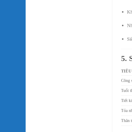
Kh
Nh
Si
5. 
TIÊU
Công s
Tuổi t
Tiết k
Tỏa nh
Thân t