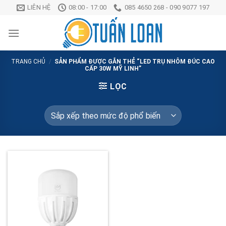
Chuyển
LIÊN HỆ
08:00 - 17:00
085 4650 268 - 090 9077 197
đến
nội
dung
TRANG CHỦ
/
SẢN PHẨM ĐƯỢC GẮN THẺ “LED TRỤ NHÔM ĐÚC CAO
CẤP 30W MỸ LINH”
LỌC