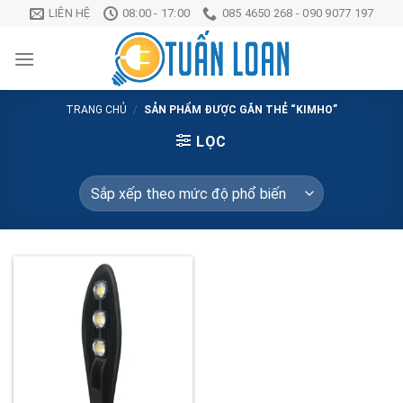
Chuyển
LIÊN HỆ
08:00 - 17:00
085 4650 268 - 090 9077 197
đến
nội
dung
TRANG CHỦ
/
SẢN PHẨM ĐƯỢC GẮN THẺ “KIMHO”
LỌC