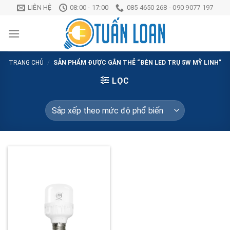
Chuyển
LIÊN HỆ
08:00 - 17:00
085 4650 268 - 090 9077 197
đến
nội
dung
TRANG CHỦ
/
SẢN PHẨM ĐƯỢC GẮN THẺ “ĐÈN LED TRỤ 5W MỸ LINH”
LỌC