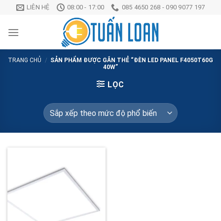
Chuyển
LIÊN HỆ
08:00 - 17:00
085 4650 268 - 090 9077 197
đến
nội
dung
TRANG CHỦ
/
SẢN PHẨM ĐƯỢC GẮN THẺ “ĐÈN LED PANEL F4050T60G
40W”
LỌC