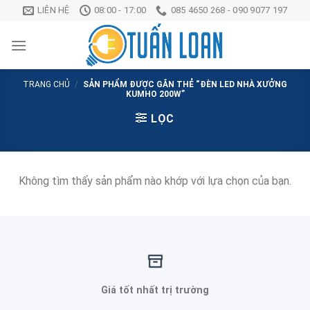
Chuyển
LIÊN HỆ
08:00 - 17:00
085 4650 268 - 090 9077 197
đến
nội
dung
TRANG CHỦ
/
SẢN PHẨM ĐƯỢC GẮN THẺ “ĐÈN LED NHÀ XƯỞNG
KUMHO 200W”
LỌC
Không tìm thấy sản phẩm nào khớp với lựa chọn của bạn.
Giá tốt nhất trị trường