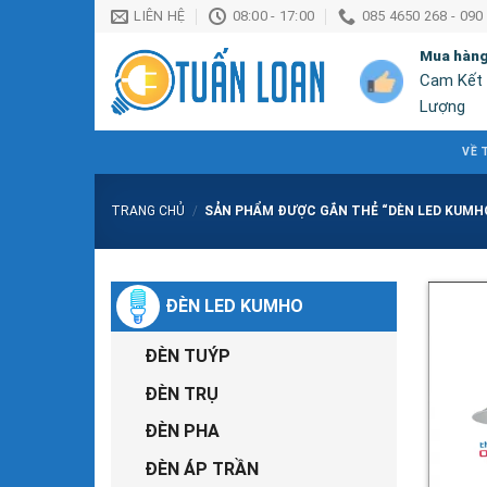
Chuyển
LIÊN HỆ
08:00 - 17:00
085 4650 268 - 090
đến
Mua hàn
nội
Cam Kết
dung
Lượng
VỀ 
TRANG CHỦ
/
SẢN PHẨM ĐƯỢC GẮN THẺ “DÈN LED KUMH
ĐÈN LED KUMHO
ĐÈN TUÝP
ĐÈN TRỤ
ĐÈN PHA
ĐÈN ÁP TRẦN