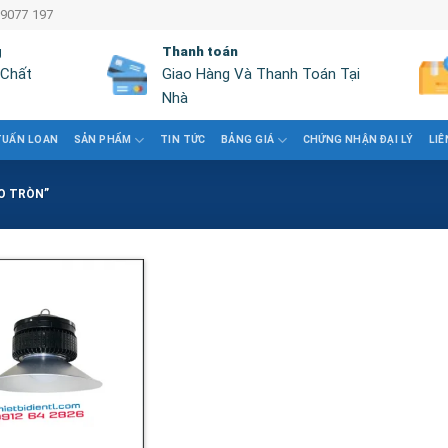
 9077 197
g
Thanh toán
 Chất
Giao Hàng Và Thanh Toán Tại
Nhà
TUẤN LOAN
SẢN PHẨM
TIN TỨC
BẢNG GIÁ
CHỨNG NHẬN ĐẠI LÝ
LIÊ
O TRÒN”