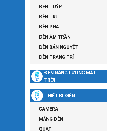
ĐÈN TUÝP
ĐÈN TRỤ
ĐÈN PHA
ĐÈN ÂM TRẦN
ĐÈN BÁN NGUYỆT
ĐÈN TRANG TRÍ
ĐÈN NĂNG LƯỢNG MẶT
TRỜI
THIẾT BỊ ĐIỆN
CAMERA
MÁNG ĐÈN
QUẠT