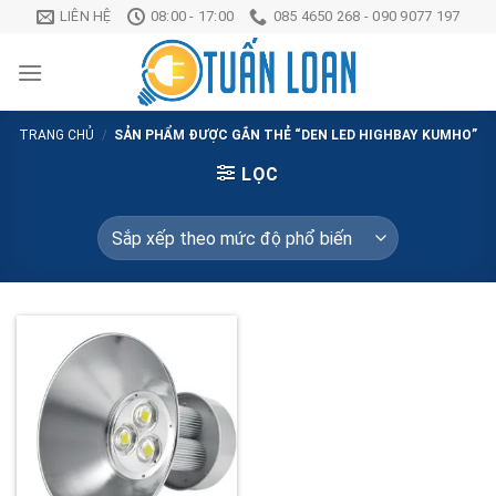
Chuyển
LIÊN HỆ
08:00 - 17:00
085 4650 268 - 090 9077 197
đến
nội
dung
TRANG CHỦ
/
SẢN PHẨM ĐƯỢC GẮN THẺ “DEN LED HIGHBAY KUMHO”
LỌC