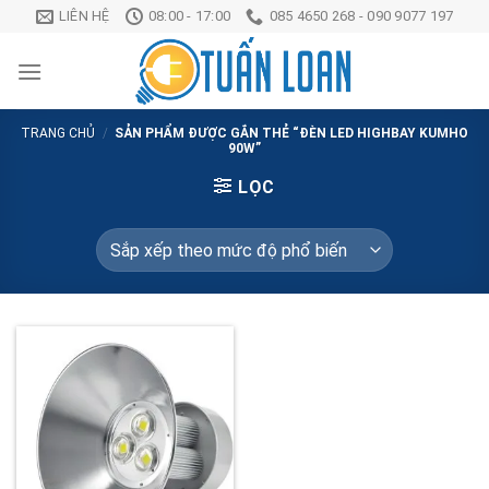
Chuyển
LIÊN HỆ
08:00 - 17:00
085 4650 268 - 090 9077 197
đến
nội
dung
TRANG CHỦ
/
SẢN PHẨM ĐƯỢC GẮN THẺ “ĐÈN LED HIGHBAY KUMHO
90W”
LỌC