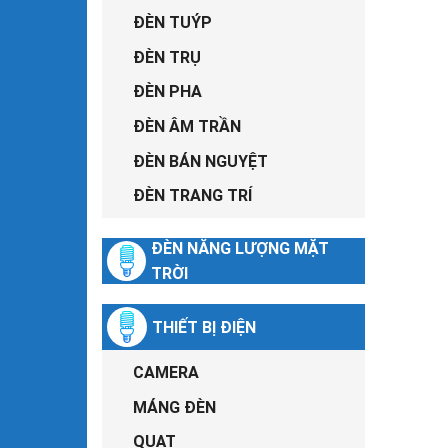
ĐÈN TUÝP
ĐÈN TRỤ
ĐÈN PHA
ĐÈN ÂM TRẦN
ĐÈN BÁN NGUYỆT
ĐÈN TRANG TRÍ
ĐÈN NĂNG LƯỢNG MẶT
TRỜI
THIẾT BỊ ĐIỆN
CAMERA
MÁNG ĐÈN
QUẠT