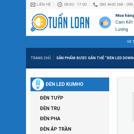
Chuyển
LIÊN HỆ
08:00 - 17:00
085 4650 268 - 090
đến
Mua hàn
nội
Cam Kết
dung
Lượng
VỀ 
TRANG CHỦ
/
SẢN PHẨM ĐƯỢC GẮN THẺ “ĐÈN LED DOWN
ĐÈN LED KUMHO
ĐÈN TUÝP
ĐÈN TRỤ
ĐÈN PHA
ĐÈN ÁP TRẦN