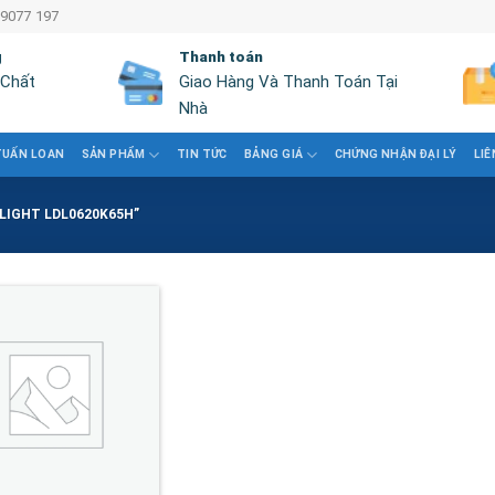
 9077 197
g
Thanh toán
 Chất
Giao Hàng Và Thanh Toán Tại
Nhà
TUẤN LOAN
SẢN PHẨM
TIN TỨC
BẢNG GIÁ
CHỨNG NHẬN ĐẠI LÝ
LIÊ
LIGHT LDL0620K65H”