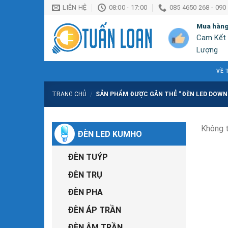
Chuyển
LIÊN HỆ
08:00 - 17:00
085 4650 268 - 090
đến
Mua hàn
nội
Cam Kết
dung
Lượng
VỀ 
TRANG CHỦ
/
SẢN PHẨM ĐƯỢC GẮN THẺ “ĐÈN LED DOWN
Không t
ĐÈN LED KUMHO
ĐÈN TUÝP
ĐÈN TRỤ
ĐÈN PHA
ĐÈN ÁP TRẦN
ĐÈN ÂM TRẦN