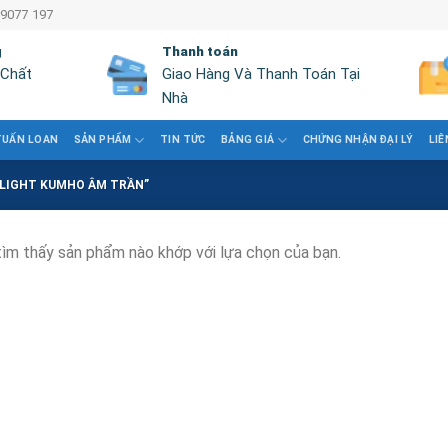
 9077 197
g
Thanh toán
 Chất
Giao Hàng Và Thanh Toán Tại
Nhà
TUẤN LOAN
SẢN PHẨM
TIN TỨC
BẢNG GIÁ
CHỨNG NHẬN ĐẠI LÝ
LIÊ
LIGHT KUMHO ÂM TRẦN”
ìm thấy sản phẩm nào khớp với lựa chọn của bạn.