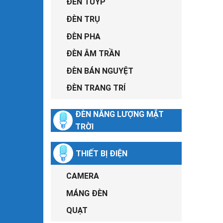
ĐÈN TUÝP
ĐÈN TRỤ
ĐÈN PHA
ĐÈN ÂM TRẦN
ĐÈN BÁN NGUYỆT
ĐÈN TRANG TRÍ
ĐÈN NĂNG LƯỢNG MẶT
TRỜI
THIẾT BỊ ĐIỆN
CAMERA
MÁNG ĐÈN
QUẠT