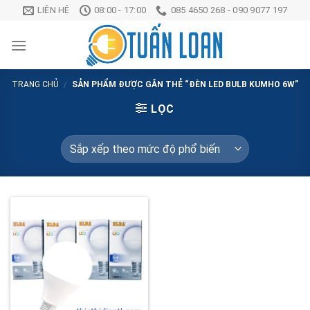
Chuyển
LIÊN HỆ
08:00 - 17:00
085 4650 268 - 090 9077 197
đến
nội
dung
TRANG CHỦ
/
SẢN PHẨM ĐƯỢC GẮN THẺ “ĐÈN LED BULB KUMHO 6W”
LỌC