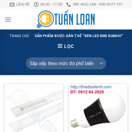
Chuyển
LIÊN HỆ
08:00 - 17:00
085 4650 268 - 090 9077 197
đến
nội
dung
TRANG CHỦ
/
SẢN PHẨM ĐƯỢC GẮN THẺ “ĐÈN LED 80W KUMHO”
LỌC