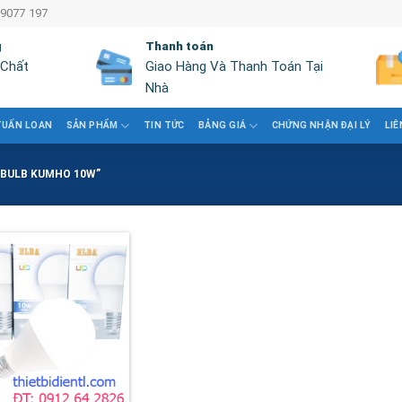
 9077 197
g
Thanh toán
 Chất
Giao Hàng Và Thanh Toán Tại
Nhà
TUẤN LOAN
SẢN PHẨM
TIN TỨC
BẢNG GIÁ
CHỨNG NHẬN ĐẠI LÝ
LIÊ
 BULB KUMHO 10W”