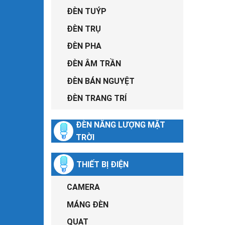
ĐÈN TUÝP
ĐÈN TRỤ
ĐÈN PHA
ĐÈN ÂM TRẦN
ĐÈN BÁN NGUYỆT
ĐÈN TRANG TRÍ
ĐÈN NĂNG LƯỢNG MẶT
TRỜI
THIẾT BỊ ĐIỆN
CAMERA
MÁNG ĐÈN
QUẠT