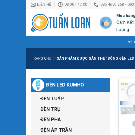
Chuyển
LIÊN HỆ
08:00 - 17:00
085 4650 268 - 090
đến
Mua hàn
nội
Cam Kết
dung
Lượng
VỀ 
TRANG CHỦ
/
SẢN PHẨM ĐƯỢC GẮN THẺ “BÓNG ĐÈN LED
ĐÈN LED KUMHO
ĐÈN TUÝP
ĐÈN TRỤ
ĐÈN PHA
ĐÈN ÁP TRẦN