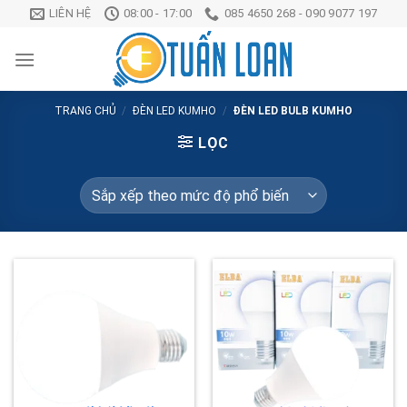
Chuyển
LIÊN HỆ
08:00 - 17:00
085 4650 268 - 090 9077 197
đến
nội
dung
TRANG CHỦ
/
ĐÈN LED KUMHO
/
ĐÈN LED BULB KUMHO
LỌC