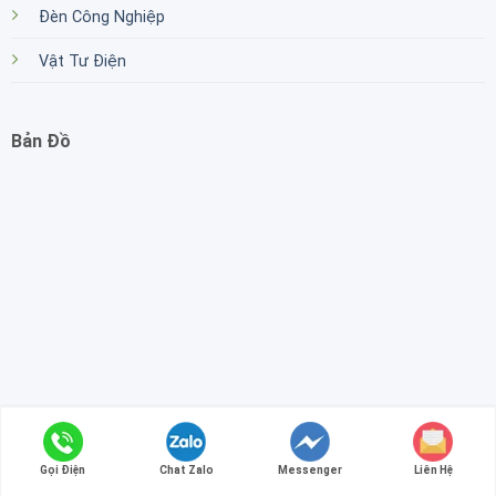
Đèn Công Nghiệp
Vật Tư Điện
Bản Đồ
Copyright 2026 ©
Vnapptech
Gọi Điện
Chat Zalo
Messenger
Liên Hệ