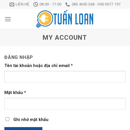
Chuyển
LIÊN HỆ
08:00 - 17:00
085 4650 268 - 090 9077 197
đến
nội
dung
MY ACCOUNT
ĐĂNG NHẬP
Tên tài khoản hoặc địa chỉ email
*
Mật khẩu
*
Ghi nhớ mật khẩu