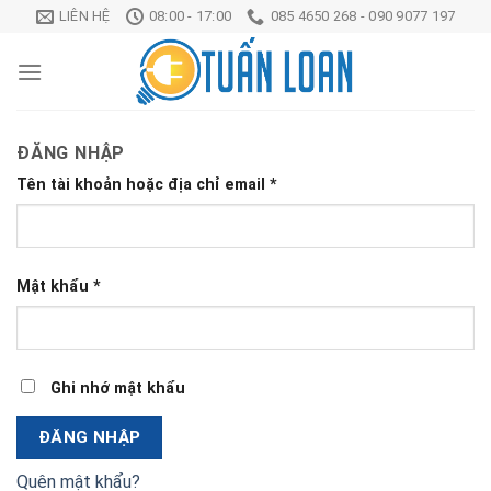
Chuyển
LIÊN HỆ
08:00 - 17:00
085 4650 268 - 090 9077 197
đến
nội
dung
ĐĂNG NHẬP
Tên tài khoản hoặc địa chỉ email
*
Mật khẩu
*
Ghi nhớ mật khẩu
ĐĂNG NHẬP
Quên mật khẩu?