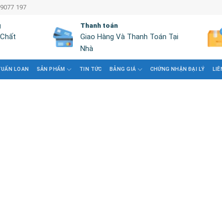
 9077 197
g
Thanh toán
 Chất
Giao Hàng Và Thanh Toán Tại
Nhà
TUẤN LOAN
SẢN PHẨM
TIN TỨC
BẢNG GIÁ
CHỨNG NHẬN ĐẠI LÝ
LIÊ