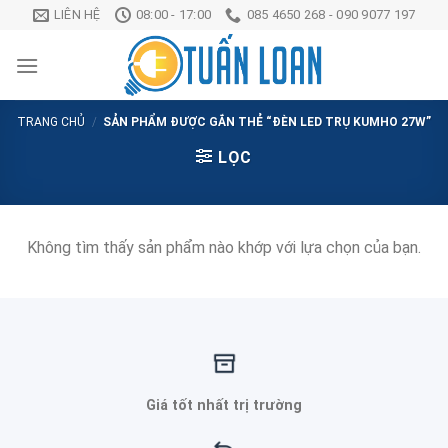
Chuyển
LIÊN HỆ
08:00 - 17:00
085 4650 268 - 090 9077 197
đến
nội
dung
TRANG CHỦ
/
SẢN PHẨM ĐƯỢC GẮN THẺ “ĐÈN LED TRỤ KUMHO 27W”
LỌC
Không tìm thấy sản phẩm nào khớp với lựa chọn của bạn.
Giá tốt nhất trị trường