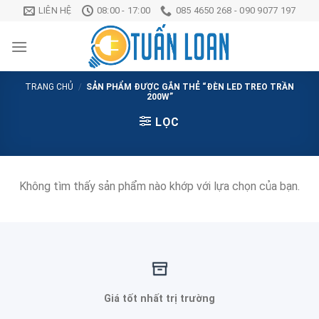
Chuyển
LIÊN HỆ
08:00 - 17:00
085 4650 268 - 090 9077 197
đến
nội
dung
TRANG CHỦ
/
SẢN PHẨM ĐƯỢC GẮN THẺ “ĐÈN LED TREO TRẦN
200W”
LỌC
Không tìm thấy sản phẩm nào khớp với lựa chọn của bạn.
Giá tốt nhất trị trường