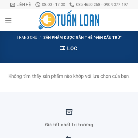
Chuyển
LIÊN HỆ
08:00 - 17:00
085 4650 268 - 090 9077 197
đến
nội
dung
TRANG CHỦ
/
SẢN PHẨM ĐƯỢC GẮN THẺ “ĐÈN DẤU TRỪ”
LỌC
Không tìm thấy sản phẩm nào khớp với lựa chọn của bạn.
Giá tốt nhất trị trường